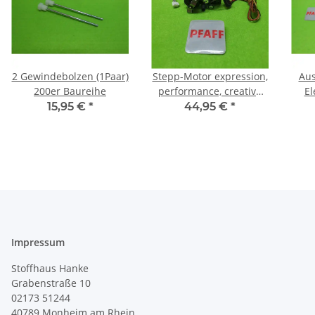
2 Gewindebolzen (1Paar)
Stepp-Motor expression,
Aus
200er Baureihe
performance, creative
sensation, creative 3.0
15,95 €
*
44,95 €
*
Impressum
Stoffhaus Hanke
Grabenstraße 10
02173 51244
40789
Monheim am Rhein