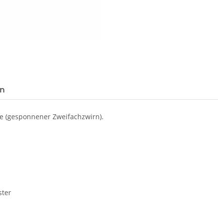
Loading...
en
ne (gesponnener Zweifachzwirn).
ster