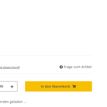
Frage zum Artikel
nd abweichend)
tk
In den Warenkorb
den geladen ...