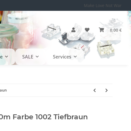
Make Love Not War
0,00 €
le
SALE
Services
raun
m Farbe 1002 Tiefbraun