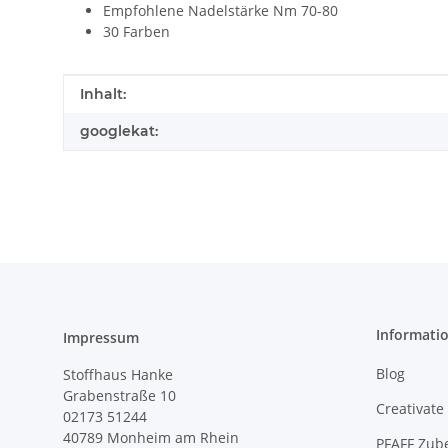
Empfohlene Nadelstärke Nm 70-80
30 Farben
Produkteigenschaft
Wert
Inhalt:
googlekat:
Informati
Impressum
Blog
Stoffhaus Hanke
Grabenstraße 10
Creativate
02173 51244
40789
Monheim am Rhein
PFAFF Zub