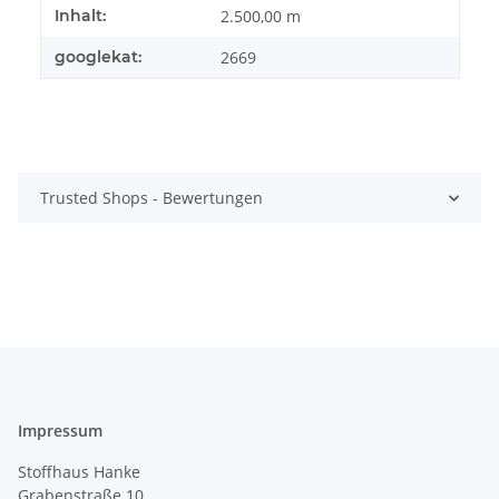
Produkteigenschaft
Wert
Inhalt:
2.500,00 m
googlekat:
2669
Trusted Shops - Bewertungen
Impressum
Stoffhaus Hanke
Grabenstraße 10