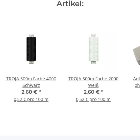
Artikel:
TROJA 500m Farbe 4000
TROJA 500m Farbe 2000
Anl
Schwarz
Weiß
oh
2,60 €
*
2,60 €
*
0,52 € pro 100 m
0,52 € pro 100 m