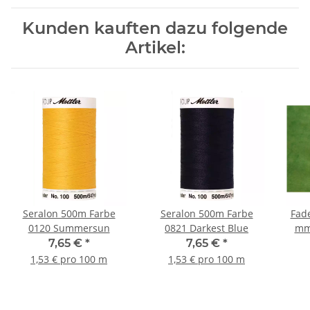
Kunden kauften dazu folgende
Artikel:
Seralon 500m Farbe
Seralon 500m Farbe
Fad
0120 Summersun
0821 Darkest Blue
mm 
per
7,65 €
*
7,65 €
*
1,53 € pro 100 m
1,53 € pro 100 m