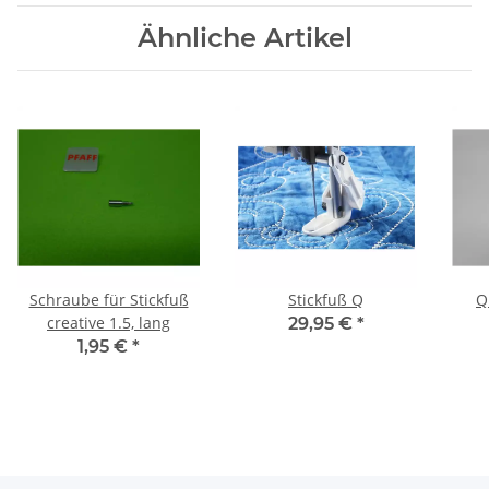
Ähnliche Artikel
Schraube für Stickfuß
Stickfuß Q
Q
creative 1.5, lang
29,95 €
*
1,95 €
*