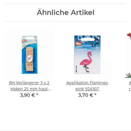
Ähnliche Artikel
BH-Verlängerer 3 x 2
Applikation Flamingo,
A
Haken 25 mm haut
pink 924307
r
992132
3,90 €
*
3,70 €
*