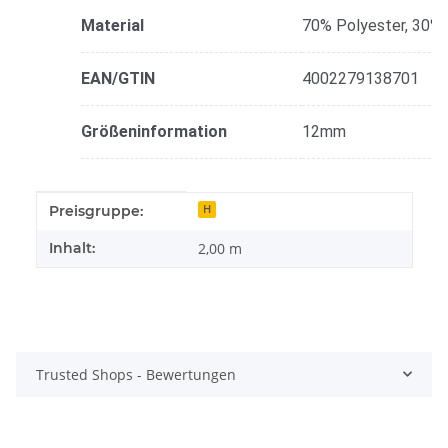
Material
70% Polyester, 30% 
EAN/GTIN
4002279138701
Größeninformation
12mm
Produkteigenschaft
Wert
Preisgruppe:
H
Inhalt:
2,00 m
Trusted Shops - Bewertungen