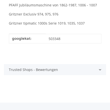
PFAFF Jubiläumsmaschine von 1862-1987, 1006 - 1007
Gritzner Exclusiv 974, 975, 976
Gritzner tipmatic 1000s Serie 1019, 1035, 1037
Produkteigenschaft
Wert
googlekat:
503348
Trusted Shops - Bewertungen