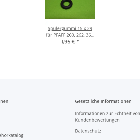
Spulergummi 15 x 29
für PFAFF 260, 262, 360,
362 etc.
1,95 €
*
onen
Gesetzliche Informationen
Informationen zur Echtheit vo
Kundenbewertungen
Datenschutz
ehörkatalog