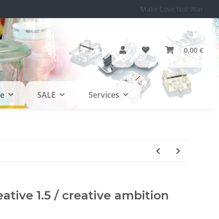
Make Love Not War
0,00 €
le
SALE
Services
tive 1.5 / creative ambition