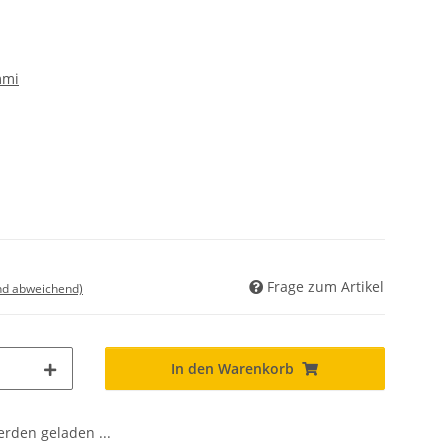
mmi
Frage zum Artikel
nd abweichend)
In den Warenkorb
den geladen ...