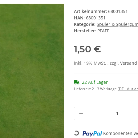
Artikelnummer:
68001351
HAN:
68001351
Kategorie:
Spuler & Spulergu
Hersteller:
PFAFF
1,50 €
inkl. 19% MwSt. , zzgl.
Versand
22 Auf Lager
Lieferzeit:
2 - 3 Werktage
(DE - Ausla
Loading...
Komponenten wer