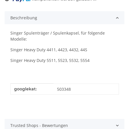
Loading...
Beschreibung
Singer Spulenträger / Spulenkapsel, für folgende
Modelle:
Singer Heavy Duty 4411, 4423, 4432, 44S
Singer Heavy Duty 5511, 5523, 5532, 5554
Produkteigenschaft
Wert
googlekat:
503348
Trusted Shops - Bewertungen