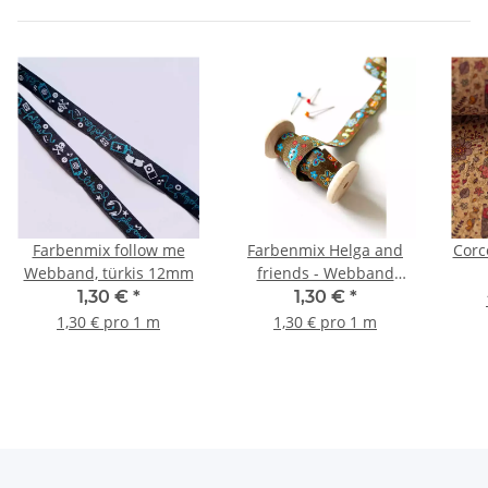
Farbenmix follow me
Farbenmix Helga and
Webband, türkis 12mm
friends - Webband
12mm
1,30 €
*
1,30 €
*
1,30 € pro 1 m
1,30 € pro 1 m