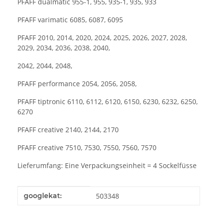
PFAFF dualmatic 955-1, 955, 935-1, 935, 933
PFAFF varimatic 6085, 6087, 6095
PFAFF 2010, 2014, 2020, 2024, 2025, 2026, 2027, 2028,
2029, 2034, 2036, 2038, 2040,
2042, 2044, 2048,
PFAFF performance 2054, 2056, 2058,
PFAFF tiptronic 6110, 6112, 6120, 6150, 6230, 6232, 6250,
6270
PFAFF creative 2140, 2144, 2170
PFAFF creative 7510, 7530, 7550, 7560, 7570
Lieferumfang: Eine Verpackungseinheit = 4 Sockelfüsse
Produkteigenschaft
Wert
googlekat:
503348