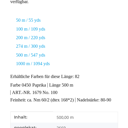
verfügbar.
50 m / 55 yds
100 m / 109 yds
200 m / 220 yds
274 m / 300 yds
500 m / 547 yds
1000 m / 1094 yds
Erhältliche Farben für diese Länge: 82
Farbe
0450
Paprika
Länge 500 m
ART.-NR. 1679 No. 100
Feinheit: ca. Nm 60/2 (dtex 168*2)
Nadelstärke: 80-90
Produkteigenschaft
Wert
Inhalt:
500,00 m
googlekat:
2669