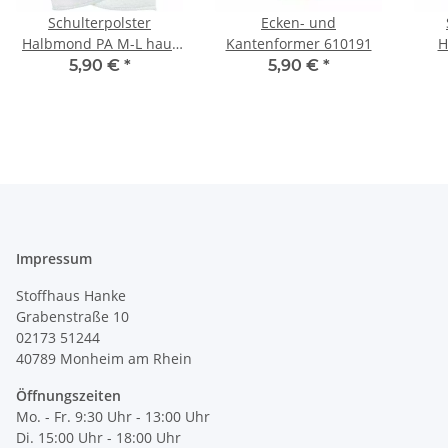
Schulterpolster
Ecken- und
Halbmond PA M-L haut
Kantenformer 610191
H
993866
5,90 €
*
5,90 €
*
Impressum
Stoffhaus Hanke
Grabenstraße 10
02173 51244
40789
Monheim am Rhein
Öffnungszeiten
Mo. - Fr. 9:30 Uhr - 13:00 Uhr
Di. 15:00 Uhr - 18:00 Uhr