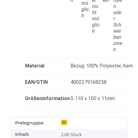
Material
Bezug: 100% Polyester, Kern:
EAN/GTIN
4002279168258
Größeninformation
S 110 x 100 x 11mm
Produkteigenschaft
Wert
Preisgruppe:
M
Inhalt:
2,00 Stück