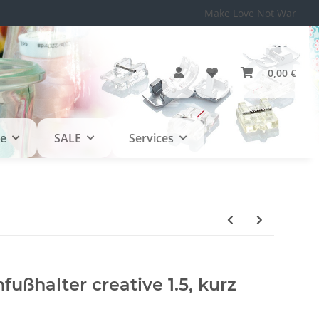
Make Love Not War
0,00 €
le
SALE
Services
fußhalter creative 1.5, kurz