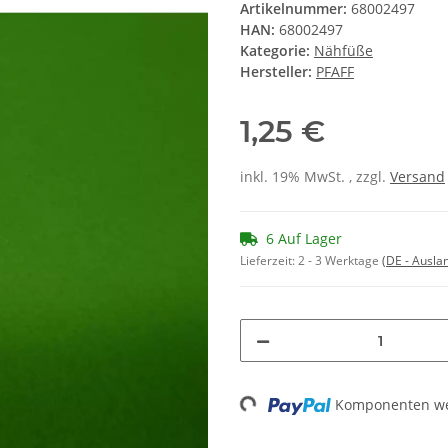
Artikelnummer:
68002497
HAN:
68002497
Kategorie:
Nähfüße
Hersteller:
PFAFF
1,25 €
inkl. 19% MwSt. , zzgl.
Versand
6 Auf Lager
Lieferzeit:
2 - 3 Werktage
(DE - Ausla
Komponenten wer
Loading...