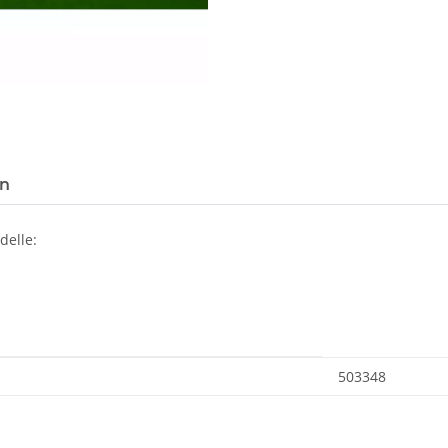
en
delle:
503348