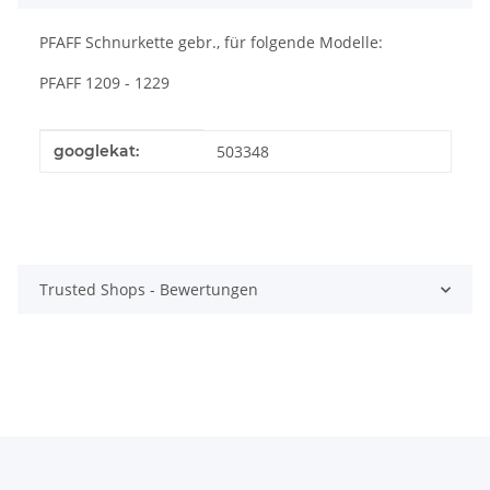
PFAFF Schnurkette gebr., für folgende Modelle:
PFAFF 1209 - 1229
Produkteigenschaft
Wert
googlekat:
503348
Trusted Shops - Bewertungen