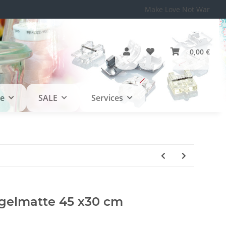
Make Love Not War
0,00 €
le
SALE
Services
gelmatte 45 x30 cm