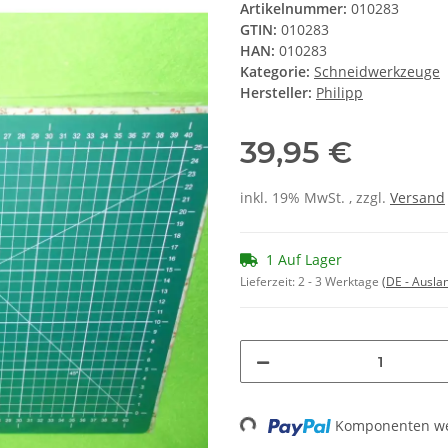
Artikelnummer:
010283
GTIN:
010283
HAN:
010283
Kategorie:
Schneidwerkzeuge
Hersteller:
Philipp
39,95 €
inkl. 19% MwSt. , zzgl.
Versand
1 Auf Lager
Lieferzeit:
2 - 3 Werktage
(DE - Ausla
Komponenten wer
Loading...