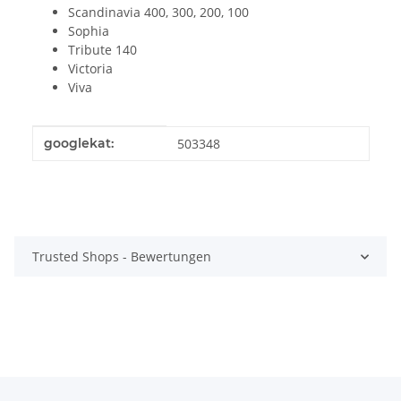
Scandinavia 400, 300, 200, 100
Sophia
Tribute 140
Victoria
Viva
Produkteigenschaft
Wert
googlekat:
503348
Trusted Shops - Bewertungen