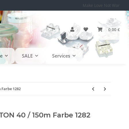
Make Love Not War
0,00 €
le
SALE
Services
 Farbe 1282
TON 40 / 150m Farbe 1282