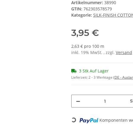
Artikelnummer:
38990
GTIN:
762303578579
Kategorie:
SILK-FINISH COTTO
3,95 €
2,63 € pro 100 m
inkl. 19% MwSt. , zzgl.
Versand
3 Stk Auf Lager
Lieferzeit:
2 - 3 Werktage
(DE - Ausla
S
Komponenten wer
Loading...