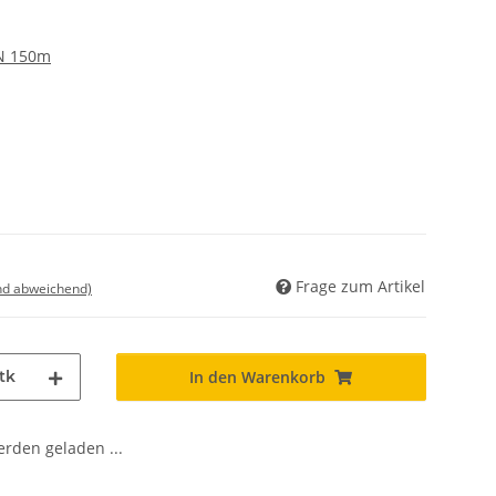
N 150m
Frage zum Artikel
nd abweichend)
tk
In den Warenkorb
den geladen ...