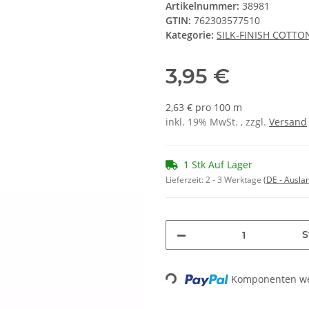
Artikelnummer:
38981
GTIN:
762303577510
Kategorie:
SILK-FINISH COTTO
3,95 €
2,63 € pro 100 m
inkl. 19% MwSt. , zzgl.
Versand
1 Stk Auf Lager
Lieferzeit:
2 - 3 Werktage
(DE - Ausla
S
Komponenten wer
Loading...