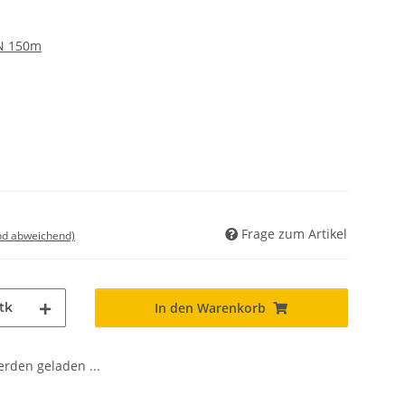
N 150m
Frage zum Artikel
nd abweichend)
tk
In den Warenkorb
den geladen ...