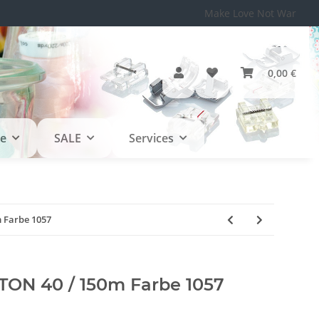
Make Love Not War
0,00 €
le
SALE
Services
 Farbe 1057
TON 40 / 150m Farbe 1057