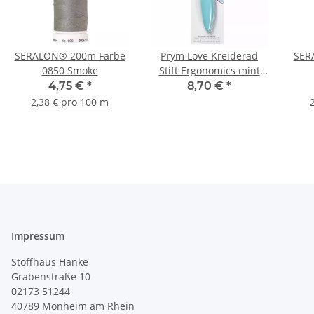
SERALON® 200m Farbe
Prym Love Kreiderad
SER
0850 Smoke
Stift Ergonomics mint
610958
4,75 €
*
8,70 €
*
2,38 € pro 100 m
Impressum
Stoffhaus Hanke
Grabenstraße 10
02173 51244
40789
Monheim am Rhein