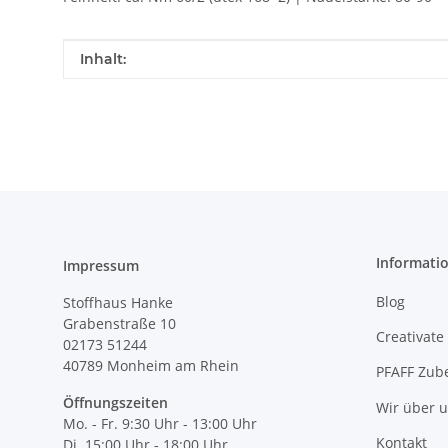
Produkteigenschaft
Wert
Inhalt:
Informati
Impressum
Blog
Stoffhaus Hanke
Grabenstraße 10
Creativate
02173 51244
40789
Monheim am Rhein
PFAFF Zub
Öffnungszeiten
Wir über 
Mo. - Fr. 9:30 Uhr - 13:00 Uhr
Kontakt
Di. 15:00 Uhr - 18:00 Uhr