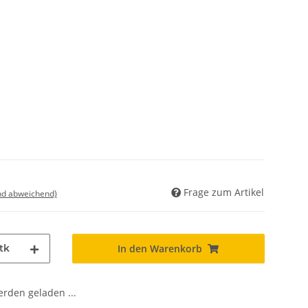
Frage zum Artikel
nd abweichend)
tk
In den Warenkorb
den geladen ...