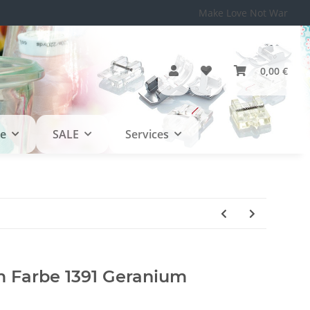
Make Love Not War
0,00 €
le
SALE
Services
Farbe 1391 Geranium