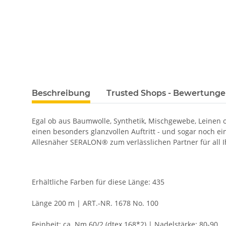
Beschreibung
Trusted Shops - Bewertung
Egal ob aus Baumwolle, Synthetik, Mischgewebe, Leinen
einen besonders glanzvollen Auftritt - und sogar noch e
Allesnäher SERALON® zum verlässlichen Partner für all I
Erhältliche Farben für diese Länge: 435
Länge 200 m | ART.-NR. 1678 No. 100
Feinheit: ca. Nm 60/2 (dtex 168*2) | Nadelstärke: 80-90