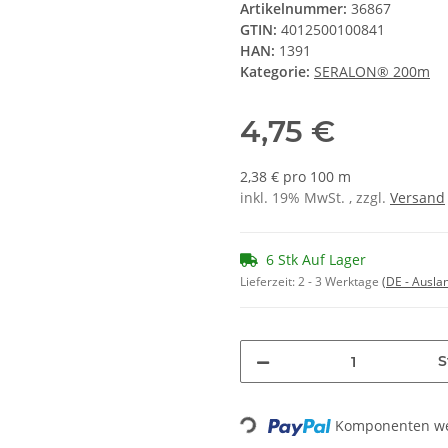
Artikelnummer:
36867
GTIN:
4012500100841
HAN:
1391
Kategorie:
SERALON® 200m
4,75 €
2,38 € pro 100 m
inkl. 19% MwSt. , zzgl.
Versand
6 Stk Auf Lager
Lieferzeit:
2 - 3 Werktage
(DE - Ausla
S
Komponenten wer
Loading...