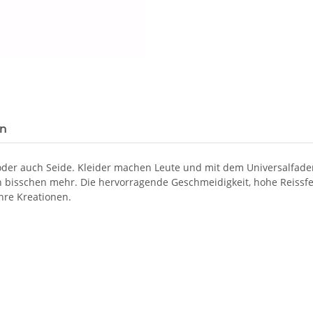
Loading...
en
 oder auch Seide. Kleider machen Leute und mit dem Universalfad
in bisschen mehr. Die hervorragende Geschmeidigkeit, hohe Reissf
hre Kreationen.