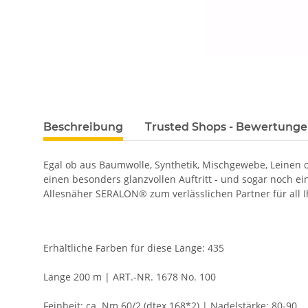
Beschreibung
Trusted Shops - Bewertung
Egal ob aus Baumwolle, Synthetik, Mischgewebe, Leinen
einen besonders glanzvollen Auftritt - und sogar noch e
Allesnäher SERALON® zum verlässlichen Partner für all I
Erhältliche Farben für diese Länge: 435
Länge 200 m | ART.-NR. 1678 No. 100
Feinheit: ca. Nm 60/2 (dtex 168*2) | Nadelstärke: 80-90