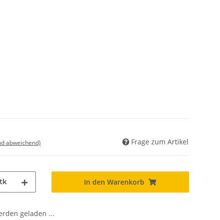
Frage zum Artikel
nd abweichend)
tk
In den Warenkorb
den geladen ...