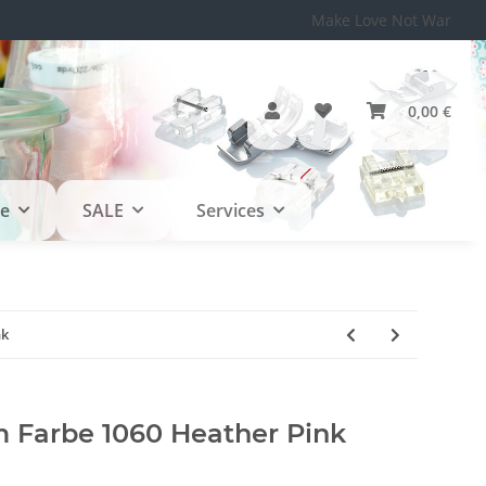
Make Love Not War
0,00 €
le
SALE
Services
nk
Farbe 1060 Heather Pink