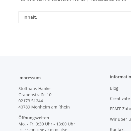
Produkteigenschaft
Wert
Inhalt:
Informati
Impressum
Blog
Stoffhaus Hanke
Grabenstraße 10
Creativate
02173 51244
40789
Monheim am Rhein
PFAFF Zub
Öffnungszeiten
Wir über 
Mo. - Fr. 9:30 Uhr - 13:00 Uhr
Kontakt
Di. 15:00 Uhr - 18:00 Uhr