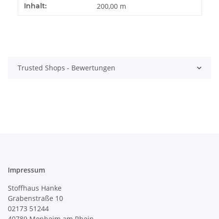
Produkteigenschaft
Wert
Inhalt:
200,00 m
Trusted Shops - Bewertungen
Impressum
Stoffhaus Hanke
Grabenstraße 10
02173 51244
40789
Monheim am Rhein