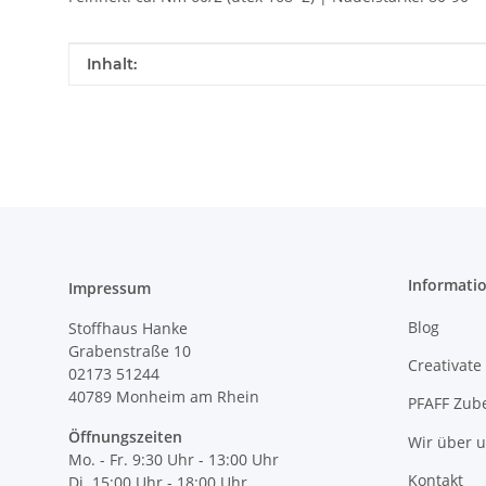
Produkteigenschaft
Wert
Inhalt:
Informati
Impressum
Blog
Stoffhaus Hanke
Grabenstraße 10
Creativate
02173 51244
40789
Monheim am Rhein
PFAFF Zub
Öffnungszeiten
Wir über 
Mo. - Fr. 9:30 Uhr - 13:00 Uhr
Kontakt
Di. 15:00 Uhr - 18:00 Uhr