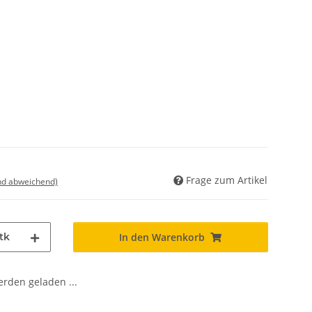
Frage zum Artikel
nd abweichend)
tk
In den Warenkorb
den geladen ...