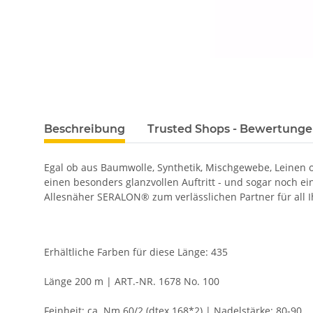
Beschreibung
Trusted Shops - Bewertung
Egal ob aus Baumwolle, Synthetik, Mischgewebe, Leinen
einen besonders glanzvollen Auftritt - und sogar noch e
Allesnäher SERALON® zum verlässlichen Partner für all I
Erhältliche Farben für diese Länge: 435
Länge 200 m | ART.-NR. 1678 No. 100
Feinheit: ca. Nm 60/2 (dtex 168*2) | Nadelstärke: 80-90