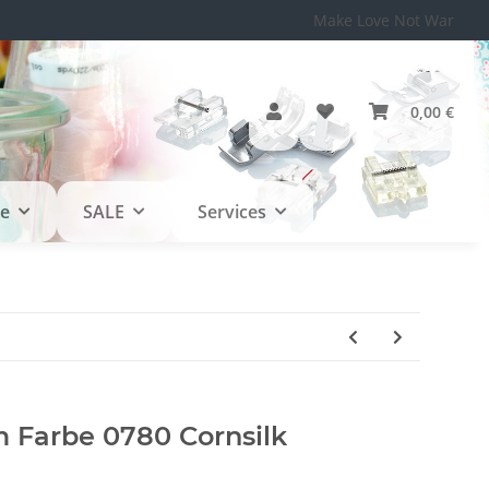
Make Love Not War
0,00 €
le
SALE
Services
Farbe 0780 Cornsilk