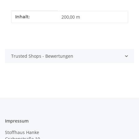
Produkteigenschaft
Wert
Inhalt:
200,00 m
Trusted Shops - Bewertungen
Impressum
Stoffhaus Hanke
Grabenstraße 10