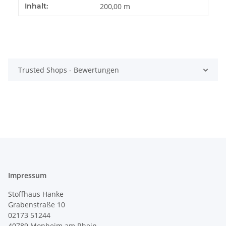
Produkteigenschaft
Wert
Inhalt:
200,00 m
Trusted Shops - Bewertungen
Impressum
Stoffhaus Hanke
Grabenstraße 10
02173 51244
40789
Monheim am Rhein