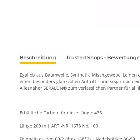
Beschreibung
Trusted Shops - Bewertung
Egal ob aus Baumwolle, Synthetik, Mischgewebe, Leinen
einen besonders glanzvollen Auftritt - und sogar noch e
Allesnäher SERALON® zum verlässlichen Partner für all I
Erhältliche Farben für diese Länge: 435
Länge 200 m | ART.-NR. 1678 No. 100
Feinheit: ca. Nm 60/2 (dtex 168*2) | Nadelstärke: 80-90