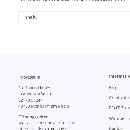
Produkteigenschaft
Wert
Inhalt:
Informati
Impressum
Blog
Stoffhaus Hanke
Grabenstraße 10
Creativate
02173 51244
40789
Monheim am Rhein
PFAFF Zub
Öffnungszeiten
Wir über 
Mo. - Fr. 9:30 Uhr - 13:00 Uhr
Kontakt
Di. 15:00 Uhr - 18:00 Uhr