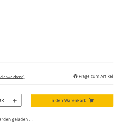
Frage zum Artikel
nd abweichend)
tk
In den Warenkorb
den geladen ...