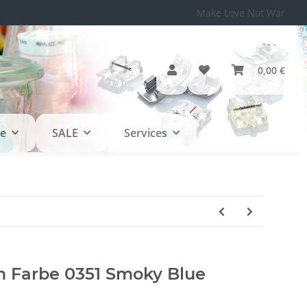
Make Love Not War
0,00 €
le
SALE
Services
Farbe 0351 Smoky Blue