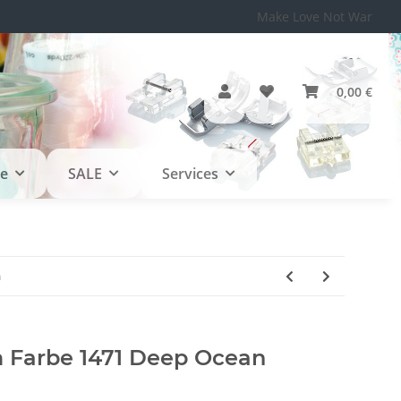
Make Love Not War
0,00 €
le
SALE
Services
n
Farbe 1471 Deep Ocean