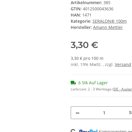
Artikelnummer:
385
GTIN:
4012500043636
HAN:
1471
Kategorie:
SERALON® 100m
Hersteller:
Amann Mettler
3,30 €
3,30 € pro 100 m
inkl. 19% MwSt. , zzgl.
Versand
6 Stk Auf Lager
Lieferzeit:
2 - 3 Werktage
(DE - Ausla
S
Loading...
Komponenten wer