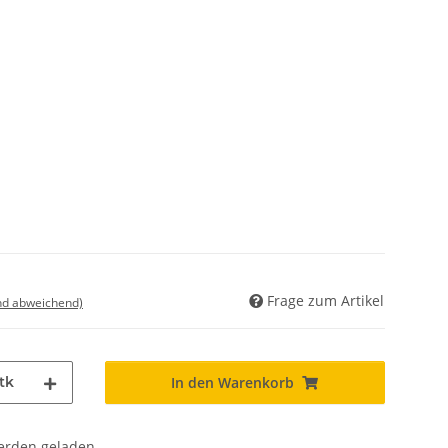
Frage zum Artikel
nd abweichend)
tk
In den Warenkorb
den geladen ...