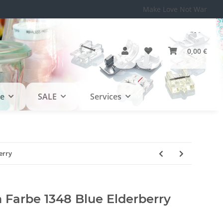
Make Love Not War
0,00 €
le
SALE
Services
erry
arbe 1348 Blue Elderberry