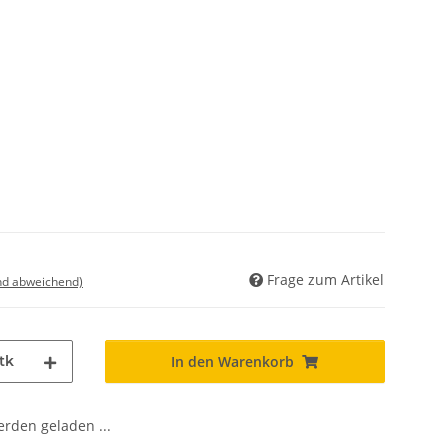
Frage zum Artikel
nd abweichend)
tk
In den Warenkorb
den geladen ...