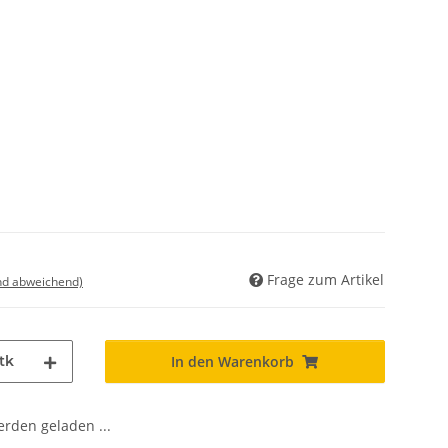
Frage zum Artikel
nd abweichend)
tk
In den Warenkorb
den geladen ...