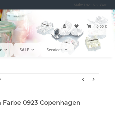
Make Love Not War
0,00 €
le
SALE
Services
n
 Farbe 0923 Copenhagen