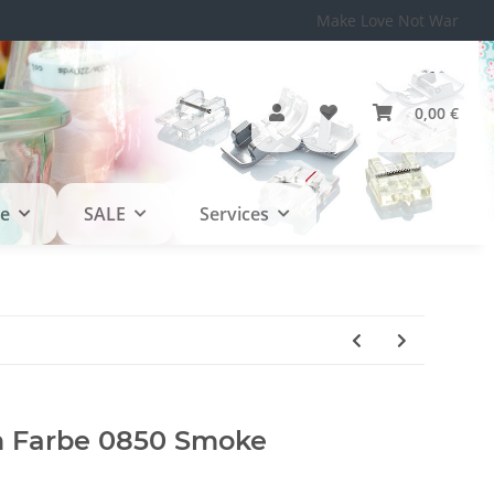
Make Love Not War
0,00 €
le
SALE
Services
 Farbe 0850 Smoke