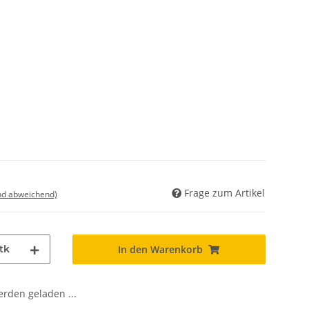
Frage zum Artikel
nd abweichend)
tk
In den Warenkorb
den geladen ...