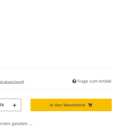
Frage zum Artikel
nd abweichend)
tk
In den Warenkorb
den geladen ...