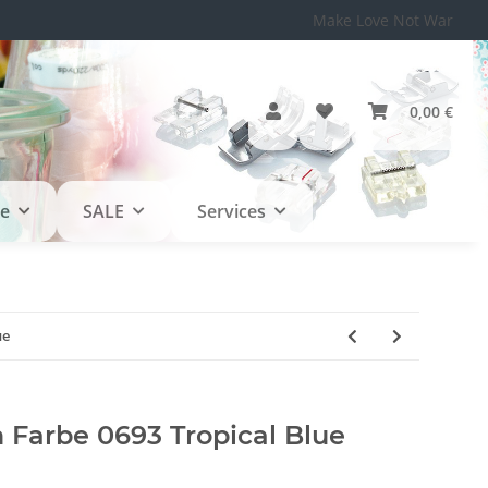
Make Love Not War
0,00 €
le
SALE
Services
ue
arbe 0693 Tropical Blue