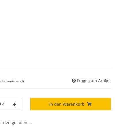
Frage zum Artikel
nd abweichend)
tk
In den Warenkorb
den geladen ...