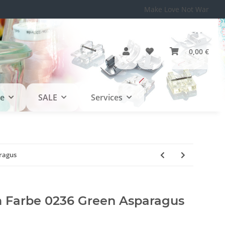
Make Love Not War
0,00 €
le
SALE
Services
ragus
Farbe 0236 Green Asparagus