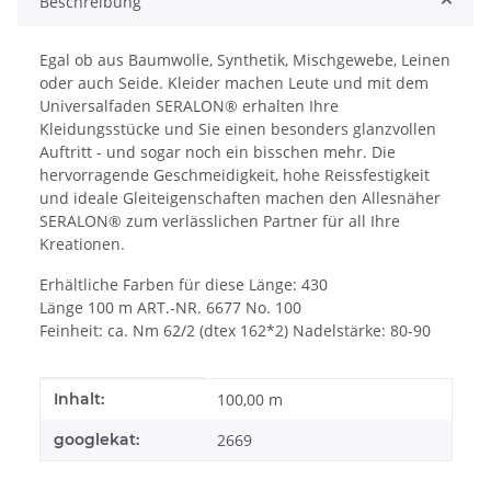
Beschreibung
Egal ob aus Baumwolle, Synthetik, Mischgewebe, Leinen
oder auch Seide. Kleider machen Leute und mit dem
Universalfaden SERALON® erhalten Ihre
Kleidungsstücke und Sie einen besonders glanzvollen
Auftritt - und sogar noch ein bisschen mehr. Die
hervorragende Geschmeidigkeit, hohe Reissfestigkeit
und ideale Gleiteigenschaften machen den Allesnäher
SERALON® zum verlässlichen Partner für all Ihre
Kreationen.
Erhältliche Farben für diese Länge: 430
Länge 100 m ART.-NR. 6677 No. 100
Feinheit: ca. Nm 62/2 (dtex 162*2) Nadelstärke: 80-90
Produkteigenschaft
Wert
Inhalt:
100,00 m
googlekat:
2669