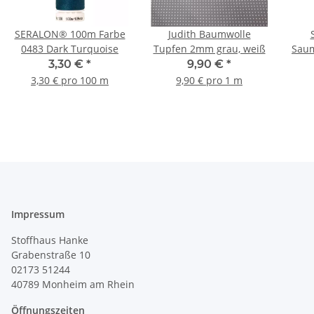
SERALON® 100m Farbe
Judith Baumwolle
0483 Dark Turquoise
Tupfen 2mm grau, weiß
Saum
3,30 €
*
9,90 €
*
3,30 € pro 100 m
9,90 € pro 1 m
Impressum
Stoffhaus Hanke
Grabenstraße 10
02173 51244
40789
Monheim am Rhein
Öffnungszeiten