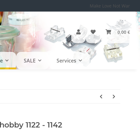
Make Love Not War
0,00 €
le
SALE
Services
hobby 1122 - 1142