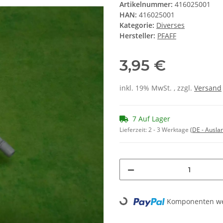
Artikelnummer:
416025001
HAN:
416025001
Kategorie:
Diverses
Hersteller:
PFAFF
3,95 €
inkl. 19% MwSt. , zzgl.
Versand
7 Auf Lager
Lieferzeit:
2 - 3 Werktage
(DE - Ausla
Loading...
Komponenten wer