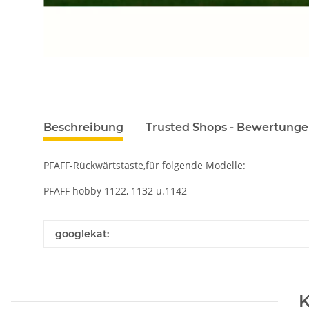
Beschreibung
Trusted Shops - Bewertung
PFAFF-Rückwärtstaste,für folgende Modelle:
PFAFF hobby 1122, 1132 u.1142
Produkteigenschaft
Wert
googlekat:
K