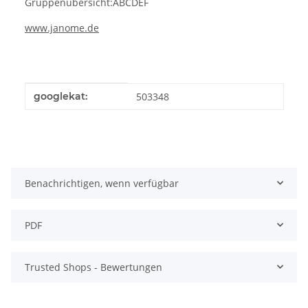
Gruppenübersicht:ABCDEF
www.janome.de
Produkteigenschaft
Wert
googlekat:
503348
Benachrichtigen, wenn verfügbar
PDF
Trusted Shops - Bewertungen