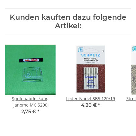
Kunden kauften dazu folgende
Artikel:
Spulenabdeckung
Leder-Nadel SB5 120/19
Stre
Janome MC 5200
4,20 €
*
2,75 €
*