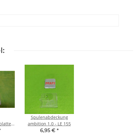
l:
Spulenabdeckung
latte
ambition 1.0 - LE 155
1.0 -
*
6,95 €
*