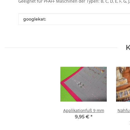
Geeignet für PFAFF Maschinen der Typen: B, C, D, E, F, G, J
Produkteigenschaft
Wert
googlekat:
K
Applikationfuß 9 mm
Nähfu
9,95 €
*