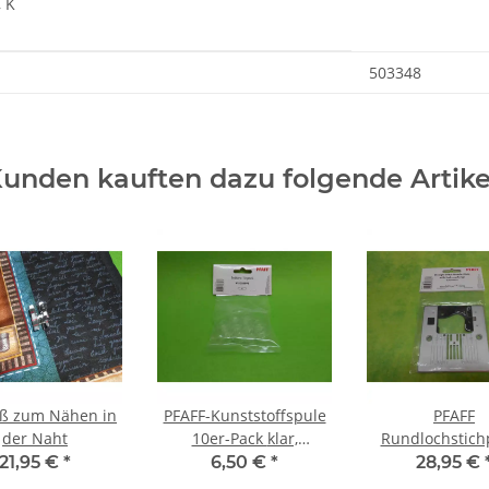
, K
503348
unden kauften dazu folgende Artike
ß zum Nähen in
PFAFF-Kunststoffspule
PFAFF
der Naht
10er-Pack klar,
Rundlochstichp
ambition - passport
ambition line 
21,95 €
*
6,50 €
*
28,95 €
155LE