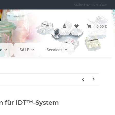
Make Love Not War
0,00 €
le
SALE
Services
m für IDT™-System