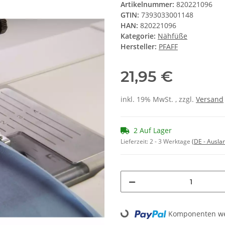
Artikelnummer:
820221096
GTIN:
7393033001148
HAN:
820221096
Kategorie:
Nähfüße
Hersteller:
PFAFF
21,95 €
inkl. 19% MwSt. , zzgl.
Versand
2 Auf Lager
Lieferzeit:
2 - 3 Werktage
(DE - Ausla
Loading...
Komponenten wer