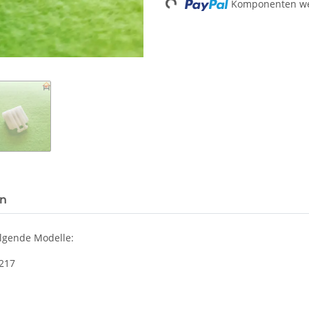
Komponenten wer
Loading...
en
olgende Modelle:
 217