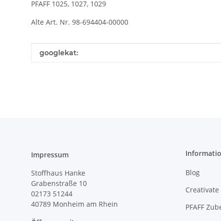
PFAFF 1025, 1027, 1029
Alte Art. Nr. 98-694404-00000
Produkteigenschaft
Wert
googlekat:
Informati
Impressum
Blog
Stoffhaus Hanke
Grabenstraße 10
Creativate
02173 51244
40789
Monheim am Rhein
PFAFF Zub