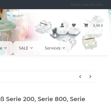
Make Love Not War
0,00 €
le
SALE
Services
ß Serie 200, Serie 800, Serie