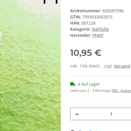
Artikelnummer:
820287096
GTIN:
7393033002015
HAN:
001226
Kategorie:
Nähfüße
Hersteller:
PFAFF
10,95 €
inkl. 19% MwSt. , zzgl.
Versand
4 Auf Lager
Lieferzeit:
2 - 3 Werktage
(DE - Ausla