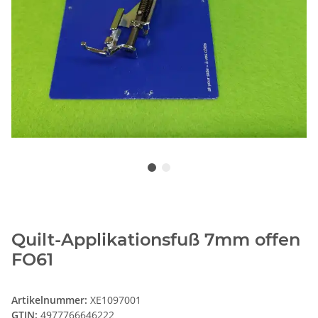
Quilt-Applikationsfuß 7mm offen
FO61
Artikelnummer:
XE1097001
GTIN:
4977766646222