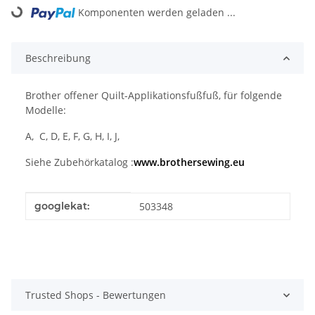
Loading...
Komponenten werden geladen ...
Beschreibung
Brother offener Quilt-Applikationsfußfuß, für folgende
Modelle:
A, C, D, E, F, G, H, I, J,
Siehe Zubehörkatalog :
www.brothersewing.eu
Produkteigenschaft
Wert
googlekat:
503348
Trusted Shops - Bewertungen