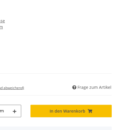
sse
ym
Frage zum Artikel
nd abweichend)
m
In den Warenkorb