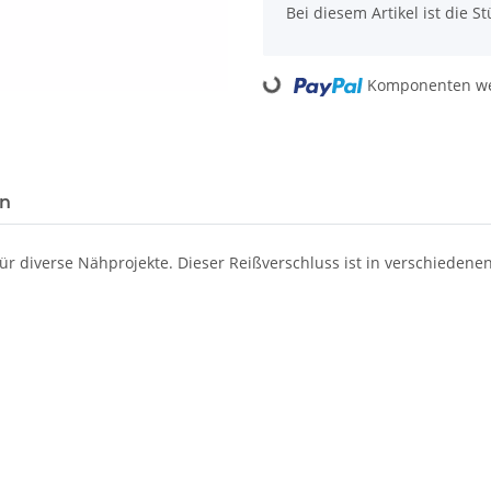
x
Bei diesem Artikel ist die Stü
Loading...
Komponenten wer
en
ür diverse Nähprojekte. Dieser Reißverschluss ist in verschiedenen