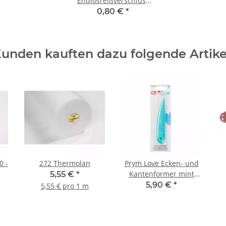
Endlosreißverschluss
3mm natur 0014
0,80 €
*
unden kauften dazu folgende Artike
0 -
272 Thermolan
Prym Love Ecken- und
Kantenformer mint
5,55 €
*
610192
5,90 €
*
5,55 € pro 1 m