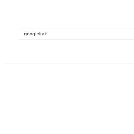
Produkteigenschaft
Wert
googlekat: