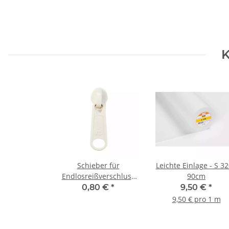
K
Schieber für
Leichte Einlage - S 32
Endlosreißverschluss
90cm
3mm natur 0014
0,80 €
*
9,50 €
*
9,50 € pro 1 m