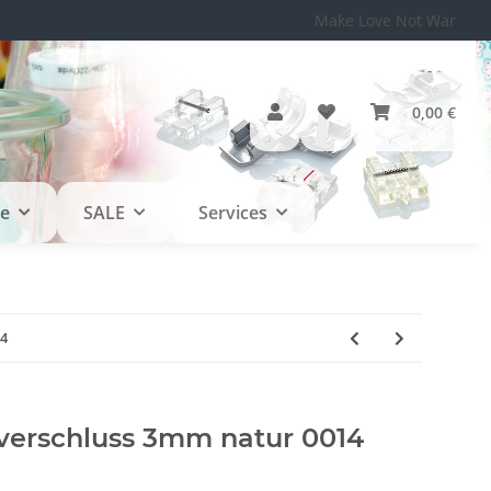
Make Love Not War
0,00 €
le
SALE
Services
14
verschluss 3mm natur 0014