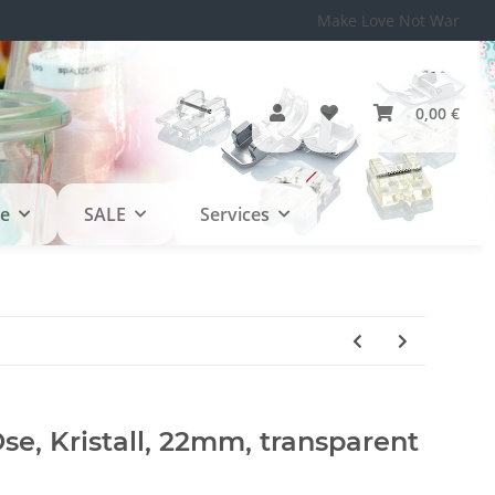
Make Love Not War
0,00 €
le
SALE
Services
se, Kristall, 22mm, transparent