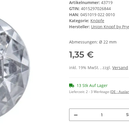
Artikelnummer:
43719
GTIN:
4015297026844
HAN:
0451019 022 0010
Kategorie:
Knöpfe
Hersteller:
Union Knopf by Pr
Abmessungen: Ø 22 mm
1,35 €
inkl. 19% MwSt. , zzgl.
Versand
13 Stk Auf Lager
Lieferzeit:
2 - 3 Werktage
(DE - Ausla
S
Loading...