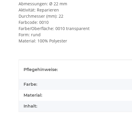
Abmessungen: Ø 22 mm
Aktivität: Reparieren
Durchmesser (mm): 22
Farbcode: 0010
Farbe/Oberfläche: 0010 transparent
Form: rund
Material: 100% Polyester
Produkteigenschaft
Wert
Pflegehinweise:
Farbe:
Material:
Inhalt: