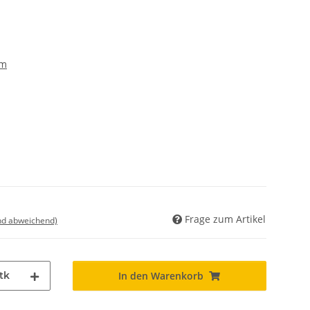
ym
Frage zum Artikel
nd abweichend)
tk
In den Warenkorb