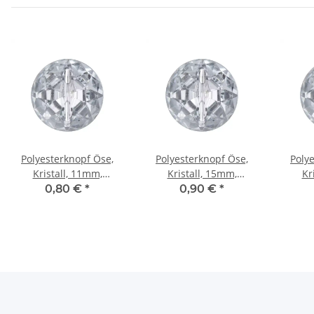
Polyesterknopf Öse,
Polyesterknopf Öse,
Poly
Kristall, 11mm,
Kristall, 15mm,
Kr
transparent
transparent
t
0,80 €
*
0,90 €
*