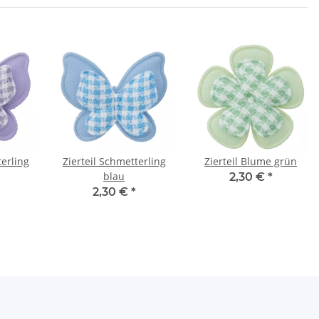
terling
Zierteil Schmetterling
Zierteil Blume grün
blau
2,30 €
*
2,30 €
*