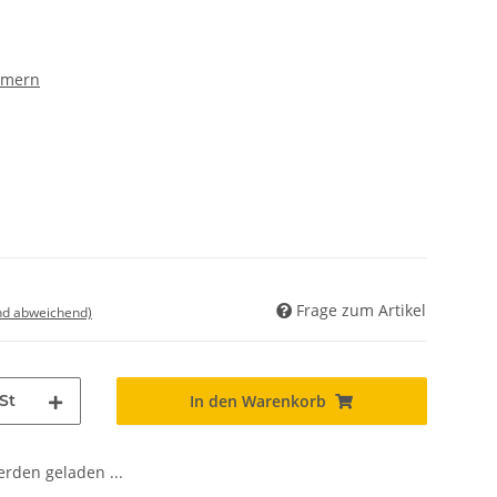
mmern
Frage zum Artikel
nd abweichend)
St
In den Warenkorb
den geladen ...