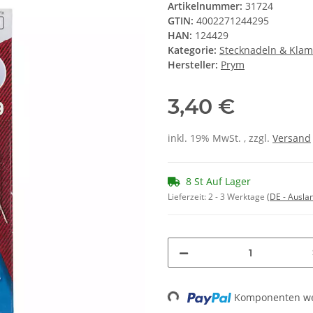
Artikelnummer:
31724
GTIN:
4002271244295
HAN:
124429
Kategorie:
Stecknadeln & Kla
Hersteller:
Prym
3,40 €
inkl. 19% MwSt. , zzgl.
Versand
8 St Auf Lager
Lieferzeit:
2 - 3 Werktage
(DE - Ausla
Komponenten wer
Loading...