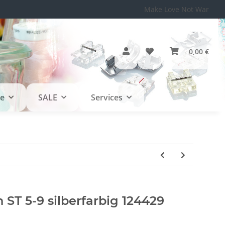
Make Love Not War
0,00 €
le
SALE
Services
ST 5-9 silberfarbig 124429