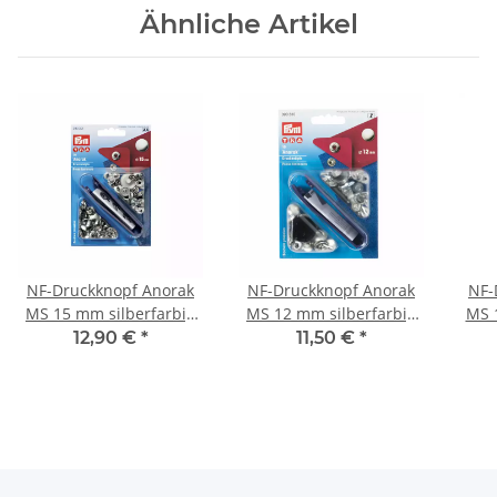
Ähnliche Artikel
NF-Druckknopf Anorak
NF-Druckknopf Anorak
NF-
MS 15 mm silberfarbig
MS 12 mm silberfarbig
MS 
390301
390330
12,90 €
*
11,50 €
*