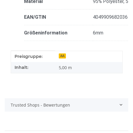
Material
95% Polyester, 5%
EAN/GTIN
4049909682036
Größeninformation
6mm
Produkteigenschaft
Wert
Preisgruppe:
AA
Inhalt:
5,00 m
Trusted Shops - Bewertungen