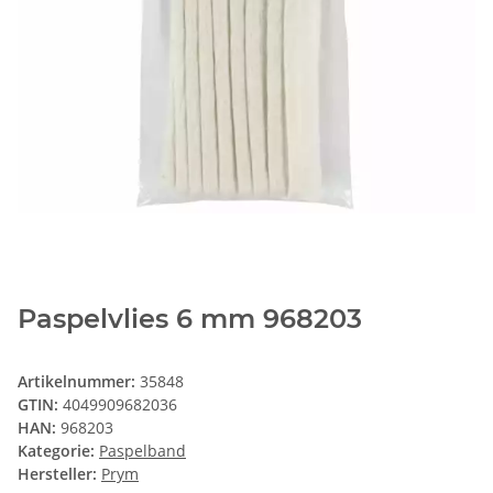
Paspelvlies 6 mm 968203
Artikelnummer:
35848
GTIN:
4049909682036
HAN:
968203
Kategorie:
Paspelband
Hersteller:
Prym