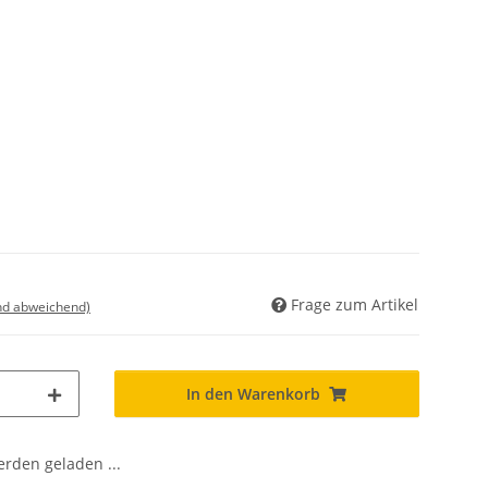
Frage zum Artikel
nd abweichend)
In den Warenkorb
den geladen ...