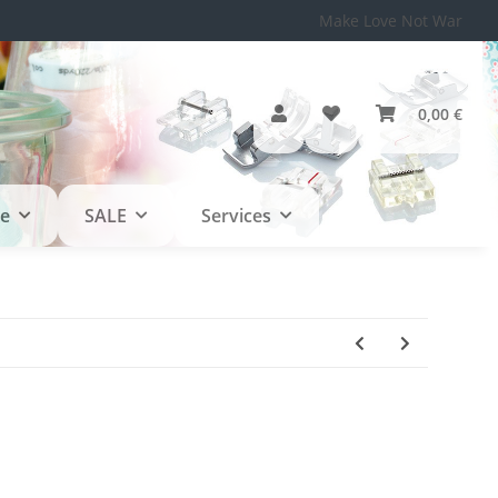
Make Love Not War
0,00 €
le
SALE
Services