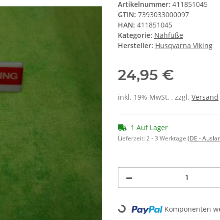
Artikelnummer:
411851045
GTIN:
7393033000097
HAN:
411851045
Kategorie:
Nähfüße
Hersteller:
Husqvarna Viking
24,95 €
inkl. 19% MwSt. , zzgl.
Versand
1 Auf Lager
Lieferzeit:
2 - 3 Werktage
(DE - Ausla
Loading...
Komponenten wer