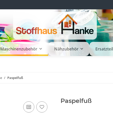
Maschinenzubehör
Nähzubehör
Ersatztei
ße
Paspelfuß
Paspelfuß