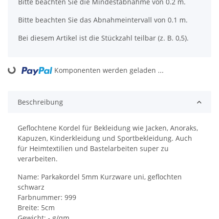
x
Bitte beachten Sie die Mindestabnahme von 0.2 m.
Bitte beachten Sie das Abnahmeintervall von 0.1 m.
Bei diesem Artikel ist die Stückzahl teilbar (z. B. 0,5).
Loading...
Komponenten werden geladen ...
Beschreibung
Geflochtene Kordel für Bekleidung wie Jacken, Anoraks,
Kapuzen, Kinderkleidung und Sportbekleidung. Auch
für Heimtextilien und Bastelarbeiten super zu
verarbeiten.
Name: Parkakordel 5mm Kurzware uni, geflochten
schwarz
Farbnummer: 999
Breite: 5cm
Gewicht: - g/qm