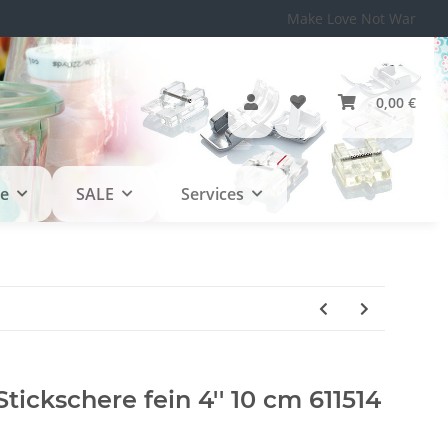
Make Love Not War
0,00 €
le
SALE
Services
ckschere fein 4'' 10 cm 611514