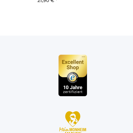
*
21,90 €
*
n