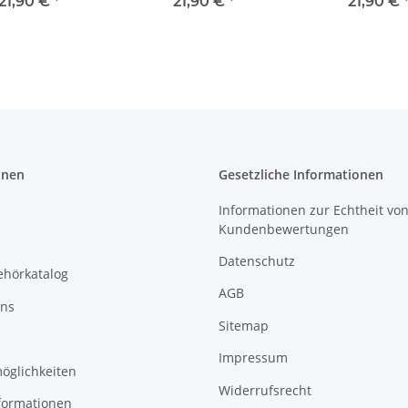
 13,5 cm 611509
10 cm 611516
21,90 €
*
21,90 €
*
21,90 €
onen
Gesetzliche Informationen
Informationen zur Echtheit vo
Kundenbewertungen
Datenschutz
ehörkatalog
AGB
uns
Sitemap
Impressum
öglichkeiten
Widerrufsrecht
formationen