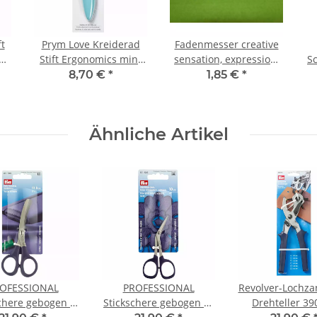
t
Prym Love Kreiderad
Fadenmesser creative
nt
Stift Ergonomics mint
sensation, expression,
Sc
610958
ambition
8,70 €
*
1,85 €
*
Ähnliche Artikel
OFESSIONAL
PROFESSIONAL
Revolver-Lochza
chere gebogen 5
Stickschere gebogen 4''
Drehteller 39