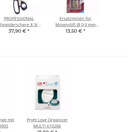
PROFESSIONAL
Ersatzminen für
hneiderschere 8 3/4''
Minenstift Ø 0,9 mm
23 cm 611517
farbig sortiert 610842
37,90 €
*
13,50 €
*
nge mit
Prym Love Organizer
0905
MULTI 610286