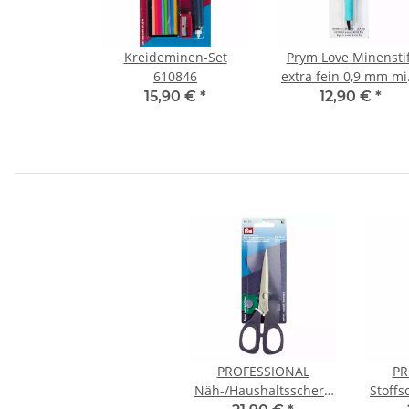
Kreideminen-Set
Prym Love Minenstif
610846
extra fein 0,9 mm mi
610848
15,90 €
*
12,90 €
*
PROFESSIONAL
PR
Näh-/Haushaltsschere
Stoffs