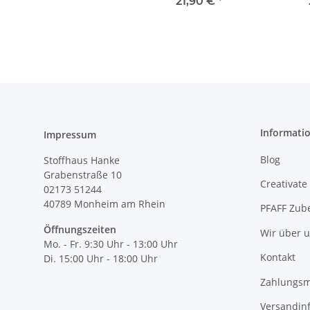
6 1/2'' 16,5 cm 611511
1/4''
21,90 €
*
Informati
Impressum
Blog
Stoffhaus Hanke
Grabenstraße 10
Creativate
02173 51244
40789
Monheim am Rhein
PFAFF Zub
Öffnungszeiten
Wir über 
Mo. - Fr. 9:30 Uhr - 13:00 Uhr
Kontakt
Di. 15:00 Uhr - 18:00 Uhr
Zahlungsm
Versandin