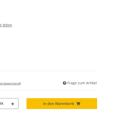
® 800m
Frage zum Artikel
nd abweichend)
tk
In den Warenkorb