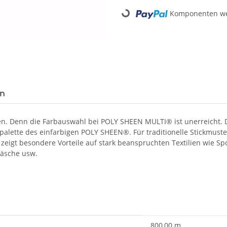
Loading...
Komponenten wer
en
en. Denn die Farbauswahl bei POLY SHEEN MULTI® ist unerreicht.
bpalette des einfarbigen POLY SHEEN®. Für traditionelle Stickmus
zeigt besondere Vorteile auf stark beanspruchten Textilien wie Spor
wäsche usw.
800,00 m