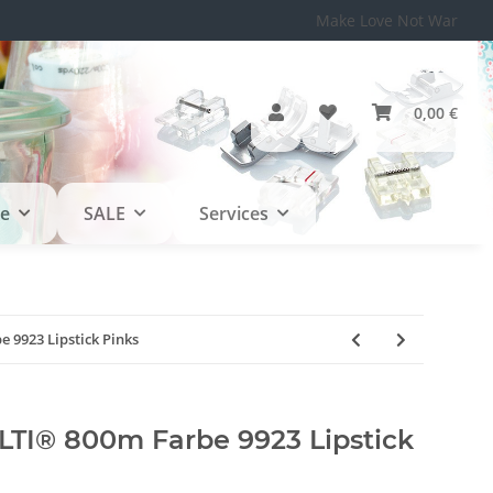
Make Love Not War
0,00 €
le
SALE
Services
9923 Lipstick Pinks
TI® 800m Farbe 9923 Lipstick