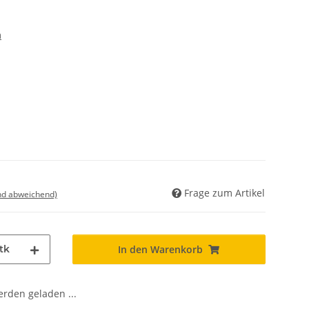
m
Frage zum Artikel
nd abweichend)
tk
In den Warenkorb
den geladen ...