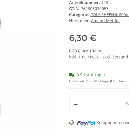
Artikelnummer:
128
GTIN:
762303030053
Kategorie:
POLY SHEEN® 800
Hersteller:
Amann Mettler
6,30 €
0,79 € pro 100 m
inkl. 19% MwSt. , zzgl.
Versand
3 Stk Auf Lager
Lieferzeit:
2 - 3 Werktage
(DE - Ausla
S
Loading...
Komponenten wer