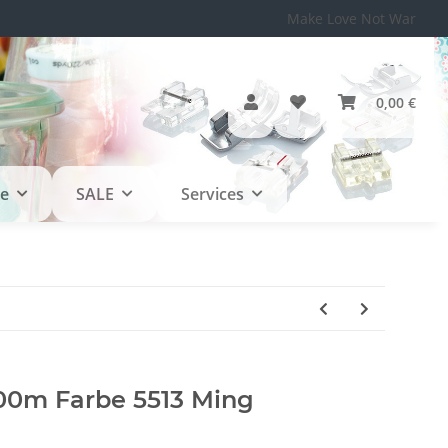
Make Love Not War
0,00 €
le
SALE
Services
0m Farbe 5513 Ming